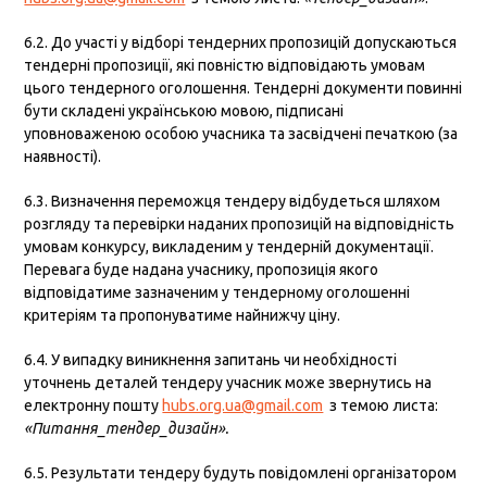
6.2. До участі у відборі тендерних пропозицій допускаються
тендерні пропозиції, які повністю відповідають умовам
цього тендерного оголошення. Тендерні документи повинні
бути складені українською мовою, підписані
уповноваженою особою учасника та засвідчені печаткою (за
наявності).
6.3. Визначення переможця тендеру відбудеться шляхом
розгляду та перевірки наданих пропозицій на відповідність
умовам конкурсу, викладеним у тендерній документації.
Перевага буде надана учаснику, пропозиція якого
відповідатиме зазначеним у тендерному оголошенні
критеріям та пропонуватиме найнижчу ціну.
6.4. У випадку виникнення запитань чи необхідності
уточнень деталей тендеру учасник може звернутись на
електронну пошту
hubs.org.ua@gmail.com
з темою листа:
«Питання_тендер_дизайн».
6.5. Результати тендеру будуть повідомлені організатором