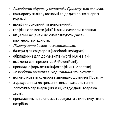
Розробити візуальну концепцію Проєкту, яка включає:
кольорову палітру (основні та додаткові кольори з
кодами);
шрифти (основний та допоміжний);
графічні елементи (лінії, іконки, символи, плашки);
візуальні акценти, які символізують участь,
партнерство, єдність.
Підготувати базові носії стилістики:
банери для соцмереж (Facebook, Instagram);
обкладинка для документів (Word, PDF-звіти);
шаблони для презентацій (PowerPoint);
приклад оформлення інфографіки (1–2 зразки).
Розробити правила використання стилістики:
як комбінувати кольори відповідно до вимог Проєкту;
з урахуванням дотримання вимог використання
логотипів партнерів (ПРООН, Уряду Данії, Мережа
хабів);
приклади як потрібно застосовувати стилістику і як не
потрібно.