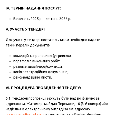
ІV. ТЕРМІН НАДАННЯ ПОСЛУГ:
Вересень 2025 р. – квітень 2026 р.
V. УЧАСТЬ У ТЕНДЕРІ
Для участі у тендері постачальникам необхідно надати
такий перелік документів:
комерційна пропозиція (у гривнях);
портфоліо виконаних робіт;
резюме дизайнера/команди;
копія реєстраційних документів;
рекомендаційні листи.
VІ. ПРОЦЕДУРА ПРОВЕДЕННЯ ТЕНДЕРУ:
6.1. Тендерні пропозиції можуть бути надані фізично за
адресою: м. Житомир, майдан Перемоги, 10 (3-й поверх) або
надіслані в електронному вигляді за ел. адресою
hubs.org.ua@gmail.com
з темою листа:
«Тендер_дизайн»
.