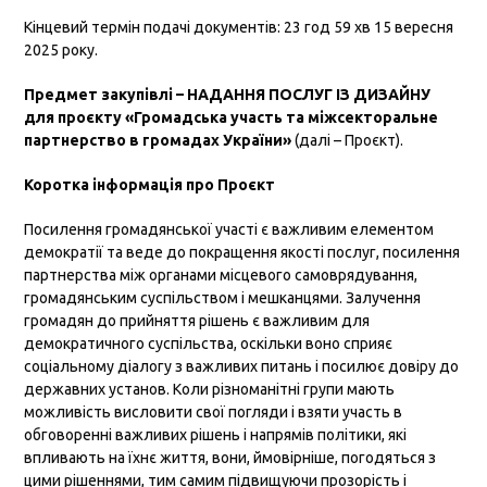
Кінцевий термін подачі документів: 23 год 59 хв 15 вересня
2025 року.
Предмет закупівлі – НАДАННЯ ПОСЛУГ ІЗ ДИЗАЙНУ
для проєкту «Громадська участь та міжсекторальне
партнерство в громадах України»
(далі – Проєкт).
Коротка інформація про Проєкт
Посилення громадянської участі є важливим елементом
демократії та веде до покращення якості послуг, посилення
партнерства між органами місцевого самоврядування,
громадянським суспільством і мешканцями. Залучення
громадян до прийняття рішень є важливим для
демократичного суспільства, оскільки воно сприяє
соціальному діалогу з важливих питань і посилює довіру до
державних установ. Коли різноманітні групи мають
можливість висловити свої погляди і взяти участь в
обговоренні важливих рішень і напрямів політики, які
впливають на їхнє життя, вони, ймовірніше, погодяться з
цими рішеннями, тим самим підвищуючи прозорість і