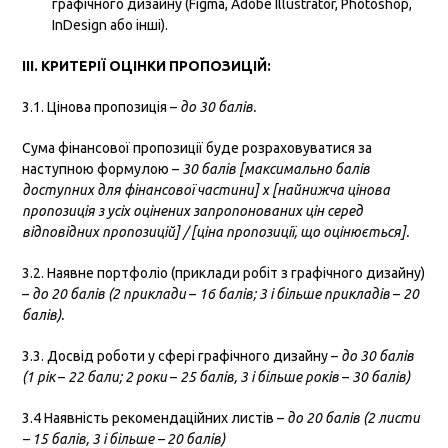
графічного дизайну (Figma, Adobe Illustrator, Photoshop,
InDesign або інші).
ІІІ. КРИТЕРІЇ ОЦІНКИ ПРОПОЗИЦІЙ:
3.1. Цінова пропозиція –
до 30 балів.
Сума фінансової пропозиції буде розраховуватися за
наступною формулою –
30 балів [максимально балів
доступних для фінансової частини] x [найнижча цінова
пропозиція з усіх оцінених запропонованих цін серед
відповідних пропозицій] / [ціна пропозиції, що оцінюється].
3.2. Наявне портфоліо (приклади робіт з графічного дизайну)
–
до
20 балів (2 приклади
–
16 балів; 3 і більше прикладів
–
20
балів).
3.3. Досвід роботи у сфері графічного дизайну –
до
3
0 балів
(1 рік
–
2
2 бали;
2 роки
–
25 балів, 3 і більше років
–
30 балів)
3.4 Наявність рекомендаційних листів –
до 20 балів
(2 листи
– 15 балів, 3 і більше – 20 балів)