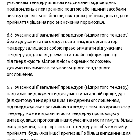
учасникам тендеру шляхом надсилання відповідних
повідомлень електронною поштою або іншими засобами
зв’язку протягом не більше, ніж трьох робочих днів із дати
прийняття рішення про визначення переможця.
6.6. Учасник цієї загальної процедури (відкритого тендеру)
бере до уваги та погоджується з тим, що організатор
тендеру залишає за собою право вимагати від учасника
тендеру додаткові документи та/або інформацію, що
підтверджують відповідність окремих положень
документів вимогам та умовам цього тендерного
оголошення.
6.7. Учасник цієї загальної процедури (відкритого тендеру),
надсилаючи документи для участі у загальній процедурі
(відкритому тендері) за цим тендерним оголошенням,
підтверджує своє розуміння та згоду з тим, що організатор
тендеру може відхилити його тендерну пропозицію у
випадку, якщо пропозиції інших учасників міститимуть більш
вигідні умови, та що організатор тендеру не обмежений у
прийнятті будь-якої іншої пропозиції з більш вигідними для
нього умовами.