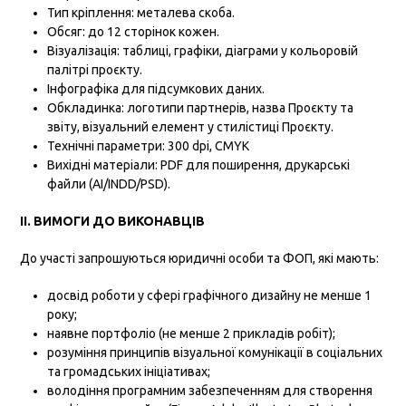
Тип кріплення: металева скоба.
Обсяг: до 12 сторінок кожен.
Візуалізація: таблиці, графіки, діаграми у кольоровій
палітрі проєкту.
Інфографіка для підсумкових даних.
Обкладинка: логотипи партнерів, назва Проєкту та
звіту, візуальний елемент у стилістиці Проєкту.
Технічні параметри: 300 dpi, CMYK
Вихідні матеріали: PDF для поширення, друкарські
файли (AI/INDD/PSD).
ІІ. ВИМОГИ ДО ВИКОНАВЦІВ
До участі запрошуються юридичні особи та ФОП, які мають:
досвід роботи у сфері графічного дизайну не менше 1
року;
наявне портфоліо (не менше 2 прикладів робіт);
розуміння принципів візуальної комунікації в соціальних
та громадських ініціативах;
володіння програмним забезпеченням для створення