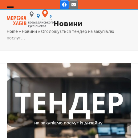
Skip
Facebook
Email
to
Open
Close
content
Новини
mobile
mobile
Home
»
Новини
»
Оголошується тендер на закупівлю
menu
menu
послуг…