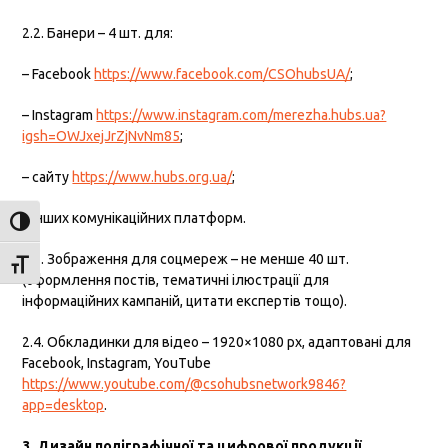
2.2. Банери – 4 шт. для:
– Facebook
https://www.facebook.com/CSOhubsUA/
;
– Instagram
https://www.instagram.com/merezha.hubs.ua?
igsh=OWJxejJrZjNvNm85
;
– сайту
https://www.hubs.org.ua/
;
– інших комунікаційних платформ.
Toggle High Contrast
2.3. Зображення для соцмереж – не менше 40 шт.
Toggle Font size
(оформлення постів, тематичні ілюстрації для
інформаційних кампаній, цитати експертів тощо).
2.4. Обкладинки для відео – 1920×1080 px, адаптовані для
Facebook, Instagram, YouTube
https://www.youtube.com/@csohubsnetwork9846?
app=desktop
.
3. Дизайн поліграфічної та цифрової продукції