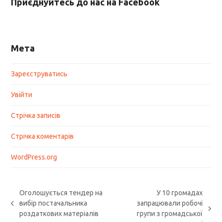
Приєднуйтесь до нас на Facebook
Мета
Зареєструватись
Увійти
Стрічка записів
Стрічка коментарів
WordPress.org
Оголошується тендер на
У 10 громадах
вибір постачальника
запрацювали робочі
previous
next
роздаткових матеріалів
групи з громадської
post: